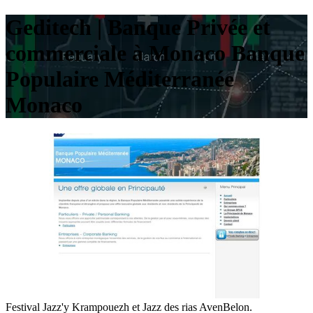
Geditech | Banque Privée et
commerciale à Monaco Banque
Populaire Méditer­ranée
Monaco
Festival Jazz'y Krampouezh et Jazz des rias AvenBelon.